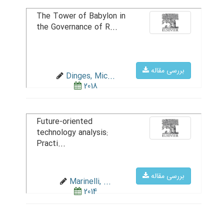
The Tower of Babylon in
the Governance of R...
بررسی مقاله
Dinges, Mic...
2018
Future-oriented
technology analysis:
Practi...
بررسی مقاله
Marinelli, ...
2014