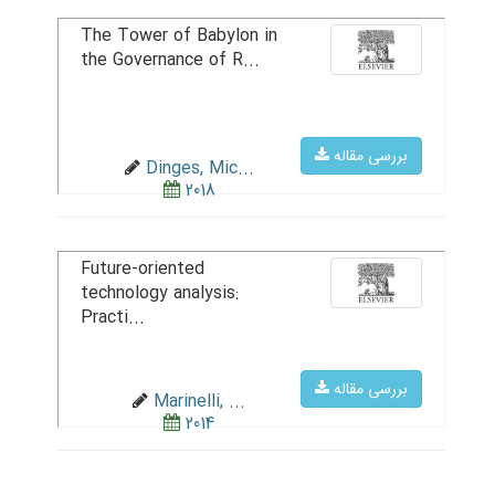
The Tower of Babylon in
the Governance of R...
بررسی مقاله
Dinges, Mic...
2018
Future-oriented
technology analysis:
Practi...
بررسی مقاله
Marinelli, ...
2014