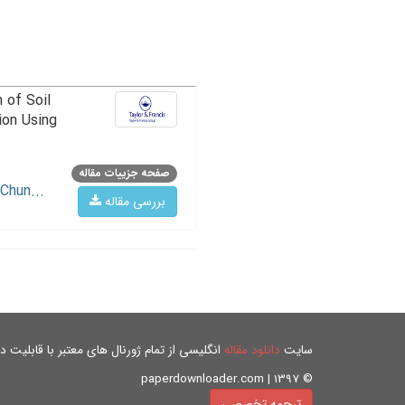
 of Soil
ion Using
صفحه جزییات مقاله
Chun...
بررسی مقاله
سایت
دانلود مقاله
انگلیسی از تمام ژورنال های معتبر با قابلیت دان
© paperdownloader.com | 1397
ترجمه تخصصی