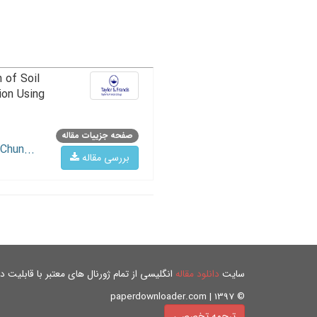
 of Soil
ion Using
صفحه جزییات مقاله
Chun...
بررسی مقاله
سایت
دانلود مقاله
انگلیسی از تمام ژورنال های معتبر با قابلیت دان
© paperdownloader.com | 1397
ترجمه تخصصی