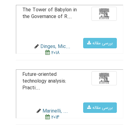
The Tower of Babylon in
the Governance of R...
بررسی مقاله
Dinges, Mic...
2018
Future-oriented
technology analysis:
Practi...
بررسی مقاله
Marinelli, ...
2014