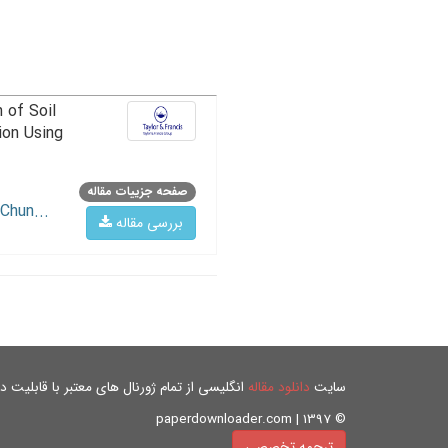
 of Soil
ion Using
صفحه جزییات مقاله
Chun...
بررسی مقاله
سایت
دانلود مقاله
انگلیسی از تمام ژورنال های معتبر با قابلیت دان
© paperdownloader.com | 1397
ترجمه تخصصی