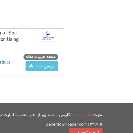
 of Soil
ion Using
صفحه جزییات مقاله
Chun...
بررسی مقاله
سایت
دانلود مقاله
انگلیسی از تمام ژورنال های معتبر با قابلیت دان
© paperdownloader.com | 1397
ترجمه تخصصی