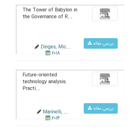
The Tower of Babylon in
the Governance of R...
بررسی مقاله
Dinges, Mic...
2018
Future-oriented
technology analysis:
Practi...
بررسی مقاله
Marinelli, ...
2014